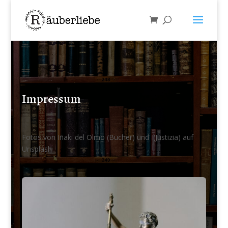
Impressum
Fotos von
Iñaki del Olmo
(Bücher) und
(Justizia)
auf
Unsplash