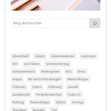
abendmahl
Advent
Adventskalender
Ausmisten
Eier
eier färben
Gründonnerstag
Kanstanienreich
Kindergarten
KiTa
Kreuz
Krippe
Mir wird nichts Mangeln
Mitmachkrippe
Ostereier
Ostern
Osterweg
passah
passahmahl
Perspektivwechsel
Psalm 23
Ruhetag
Räuberkrippe
Sabbat
Sonntag
Spardose
Spenden
Tod