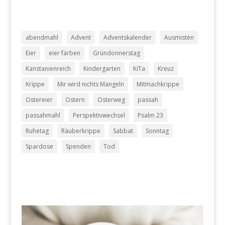
abendmahl
Advent
Adventskalender
Ausmisten
Eier
eier färben
Gründonnerstag
Kanstanienreich
Kindergarten
KiTa
Kreuz
Krippe
Mir wird nichts Mangeln
Mitmachkrippe
Ostereier
Ostern
Osterweg
passah
passahmahl
Perspektivwechsel
Psalm 23
Ruhetag
Räuberkrippe
Sabbat
Sonntag
Spardose
Spenden
Tod