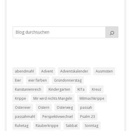
abendmahl
Advent
Adventskalender
Ausmisten
Eier
eier färben
Gründonnerstag
Kanstanienreich
Kindergarten
KiTa
Kreuz
Krippe
Mir wird nichts Mangeln
Mitmachkrippe
Ostereier
Ostern
Osterweg
passah
passahmahl
Perspektivwechsel
Psalm 23
Ruhetag
Räuberkrippe
Sabbat
Sonntag