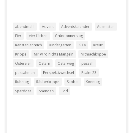
abendmahl
Advent
Adventskalender
Ausmisten
Eier
eier färben
Gründonnerstag
Kanstanienreich
Kindergarten
KiTa
Kreuz
Krippe
Mir wird nichts Mangeln
Mitmachkrippe
Ostereier
Ostern
Osterweg
passah
passahmahl
Perspektivwechsel
Psalm 23
Ruhetag
Räuberkrippe
Sabbat
Sonntag
Spardose
Spenden
Tod