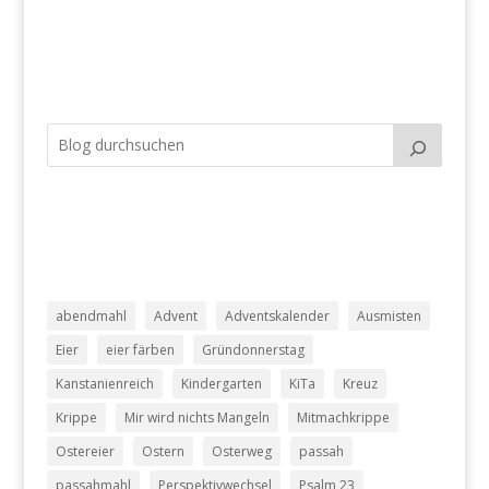
abendmahl
Advent
Adventskalender
Ausmisten
Eier
eier färben
Gründonnerstag
Kanstanienreich
Kindergarten
KiTa
Kreuz
Krippe
Mir wird nichts Mangeln
Mitmachkrippe
Ostereier
Ostern
Osterweg
passah
passahmahl
Perspektivwechsel
Psalm 23