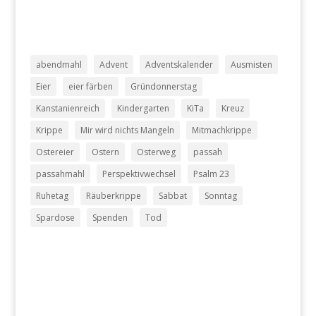
abendmahl
Advent
Adventskalender
Ausmisten
Eier
eier färben
Gründonnerstag
Kanstanienreich
Kindergarten
KiTa
Kreuz
Krippe
Mir wird nichts Mangeln
Mitmachkrippe
Ostereier
Ostern
Osterweg
passah
passahmahl
Perspektivwechsel
Psalm 23
Ruhetag
Räuberkrippe
Sabbat
Sonntag
Spardose
Spenden
Tod