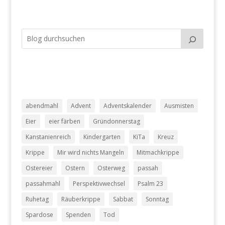
abendmahl
Advent
Adventskalender
Ausmisten
Eier
eier färben
Gründonnerstag
Kanstanienreich
Kindergarten
KiTa
Kreuz
Krippe
Mir wird nichts Mangeln
Mitmachkrippe
Ostereier
Ostern
Osterweg
passah
passahmahl
Perspektivwechsel
Psalm 23
Ruhetag
Räuberkrippe
Sabbat
Sonntag
Spardose
Spenden
Tod