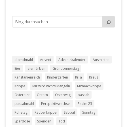
abendmahl
Advent
Adventskalender
Ausmisten
Eier
eier färben
Gründonnerstag
Kanstanienreich
Kindergarten
KiTa
Kreuz
Krippe
Mir wird nichts Mangeln
Mitmachkrippe
Ostereier
Ostern
Osterweg
passah
passahmahl
Perspektivwechsel
Psalm 23
Ruhetag
Räuberkrippe
Sabbat
Sonntag
Spardose
Spenden
Tod