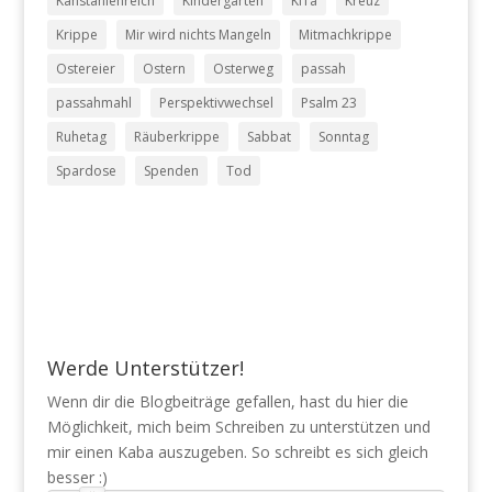
Kanstanienreich
Kindergarten
KiTa
Kreuz
Krippe
Mir wird nichts Mangeln
Mitmachkrippe
Ostereier
Ostern
Osterweg
passah
passahmahl
Perspektivwechsel
Psalm 23
Ruhetag
Räuberkrippe
Sabbat
Sonntag
Spardose
Spenden
Tod
Werde Unterstützer!
Wenn dir die Blogbeiträge gefallen, hast du hier die
Möglichkeit, mich beim Schreiben zu unterstützen und
mir einen Kaba auszugeben. So schreibt es sich gleich
besser :)